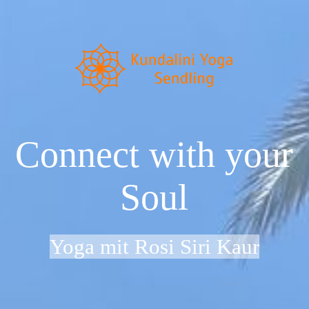
Startseite
Neu im Kundalini Yoga?
Connect with your
Über uns
Soul
Preise & Zeiten
Yoga mit Rosi Siri Kaur
Dein Weg zu uns