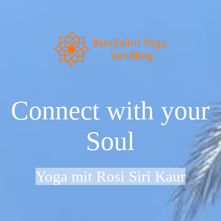
Startseite
Neu im Kundalini Yoga?
Connect with your
Über uns
Soul
Preise & Zeiten
Yoga mit Rosi Siri Kaur
Dein Weg zu uns