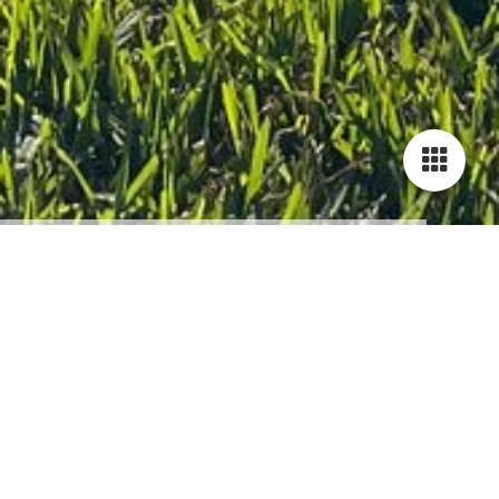
Cookie-Einstellungen
Diese Webseite verwendet Cookies, um Besuchern ein optimales
Nutzererlebnis zu bieten. Bestimmte Inhalte von Drittanbietern werden
nur angezeigt, wenn die entsprechende Option aktiviert ist. Die
Datenverarbeitung kann dann auch in einem Drittland erfolgen.
Weitere Informationen hierzu in der Datenschutzerklärung.
Impressum:
Rosemarie Altmann
Technisch notwendige
Schraudolphstraße 13b
Diese Cookies sind zum Betrieb der Webseite notwendig, z.B. zum
80799 München
Schutz vor Hackerangriffen und zur Gewährleistung eines
konsistenten und der Nachfrage angepassten Erscheinungsbilds der
Seite.