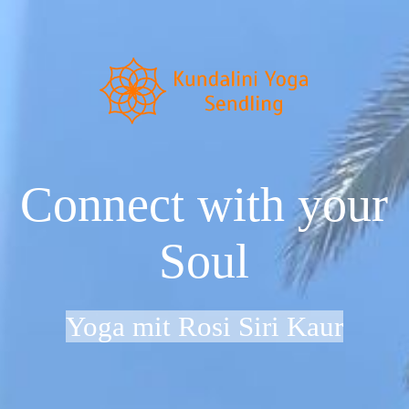
Startseite
Neu im Kundalini Yoga?
Connect with your
Über uns
Soul
Preise & Zeiten
Yoga mit Rosi Siri Kaur
Dein Weg zu uns