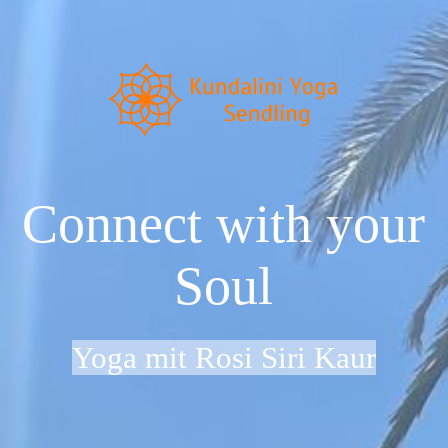
Startseite
Neu im Kundalini Yoga?
Connect with your
Über uns
Soul
Preise & Zeiten
Yoga mit Rosi Siri Kaur
Dein Weg zu uns